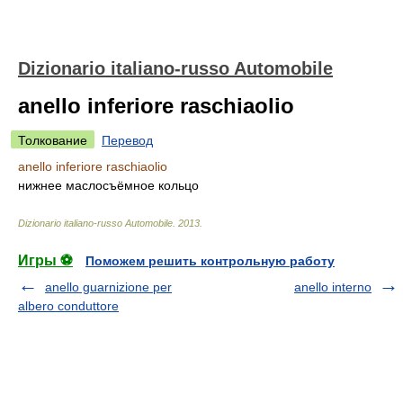
Dizionario italiano-russo Automobile
anello inferiore raschiaolio
Толкование
Перевод
anello inferiore raschiaolio
нижнее маслосъёмное кольцо
Dizionario italiano-russo Automobile
.
2013
.
Игры ⚽
Поможем решить контрольную работу
anello guarnizione per
anello interno
albero conduttore